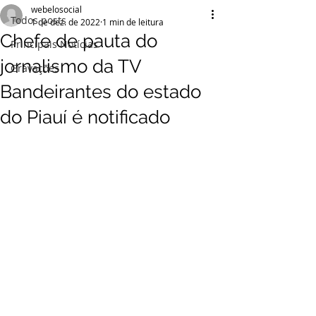
webelosocial
Todos posts
1 de dez. de 2022
1 min de leitura
Chefe de pauta do
Principais Notícias
jornalismo da TV
Gravações
Bandeirantes do estado
do Piauí é notificado