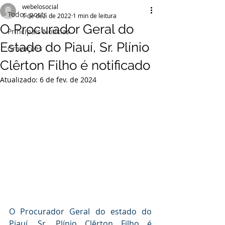
webelosocial
Todos posts
1 de dez. de 2022
1 min de leitura
O Procurador Geral do
Principais Notícias
Estado do Piauí, Sr. Plínio
Gravações
Clêrton Filho é notificado
Atualizado:
6 de fev. de 2024
O Procurador Geral do estado do 
Piauí, Sr. Plínio Clêrton Filho é 