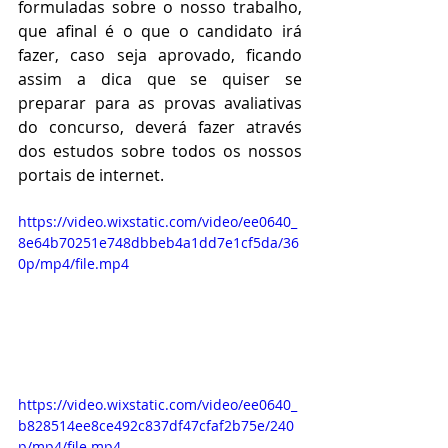
formuladas sobre o nosso trabalho, 
que afinal é o que o candidato irá 
fazer, caso seja aprovado, ficando 
assim a dica que se quiser se 
preparar para as provas avaliativas 
do concurso, deverá fazer através 
dos estudos sobre todos os nossos 
portais de internet.
https://video.wixstatic.com/video/ee0640_
8e64b70251e748dbbeb4a1dd7e1cf5da/36
0p/mp4/file.mp4
https://video.wixstatic.com/video/ee0640_
b828514ee8ce492c837df47cfaf2b75e/240
p/mp4/file.mp4