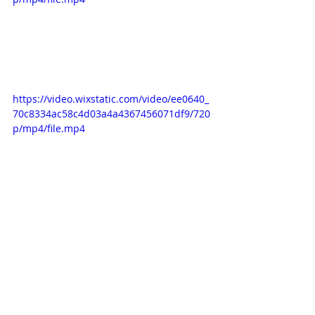
https://video.wixstatic.com/video/ee0640_
70c8334ac58c4d03a4a4367456071df9/720
p/mp4/file.mp4
https://video.wixstatic.com/video/ee0640_
cb6472339be54fe6b1d578e7f04ec028/720
p/mp4/file.mp4