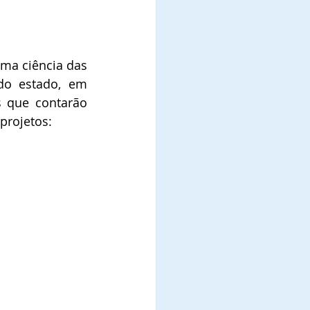
oma ciência das 
do estado, em 
s que contarão 
projetos: