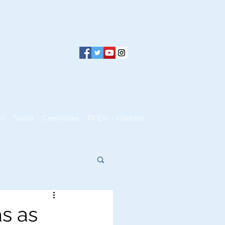
10
Social
Comissões
TV Elo
Contato
as as