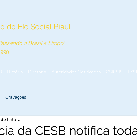
 do Elo Social Piauí
assando o Brasil a Limpo"
1990
B
História
Diretoria
Autoridades Notificadas
CSRP-PI
LZS
Gravações
 de leitura
cia da CESB notifica tod