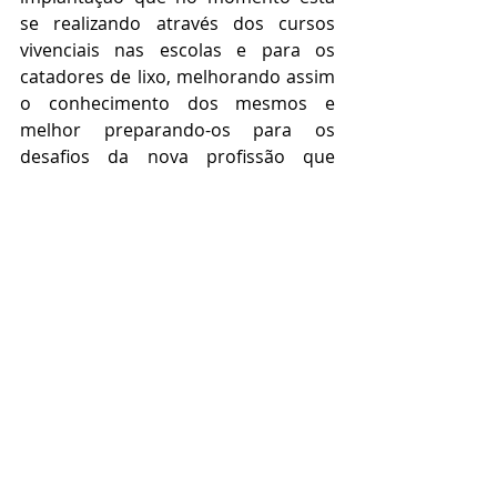
se realizando através dos cursos 
vivenciais nas escolas e para os 
catadores de lixo, melhorando assim 
o conhecimento dos mesmos e 
melhor preparando-os para os 
desafios da nova profissão que 
pretendemos forma-los que é a de 
tapeceiro, restaurador de móveis e 
decorados. 
https://www.socialdocidadao.org.br/
objetivos-e-justificativas
Para que tudo dê certo necessário se 
faz o trabalho desenvolvido pela 
COOPERINER, 
www.cooperiner.org.br/pa
 que já 
iniciou, através dos cadastros que 
devem estar sendo feitos pelas 
prefeituras dos catadores de lixo.