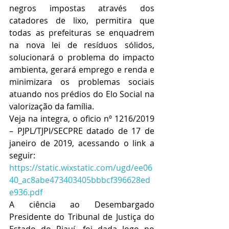
negros impostas através dos 
catadores de lixo, permitira que 
todas as prefeituras se enquadrem 
na nova lei de resíduos sólidos, 
solucionará o problema do impacto 
ambienta, gerará emprego e renda e 
minimizara os problemas sociais 
atuando nos prédios do Elo Social na 
valorização da família. 
Veja na integra, o oficio nº 1216/2019 
– PJPL/TJPI/SECPRE datado de 17 de 
janeiro de 2019, acessando o link a 
seguir: 
https://static.wixstatic.com/ugd/ee06
40_ac8abe473403405bbbcf396628ed
e936.pdf
A ciência ao Desembargado 
Presidente do Tribunal de Justiça do 
Estado do Piauí, foi dada logo no 