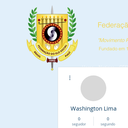
Federação
"Movimento P
Fundado em 
Home
Notícias
CES
Mais ações
Washington Lima
0
0
seguidor
seguindo