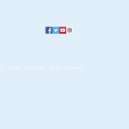
10
Social
Comissões
TV Elo
Contato